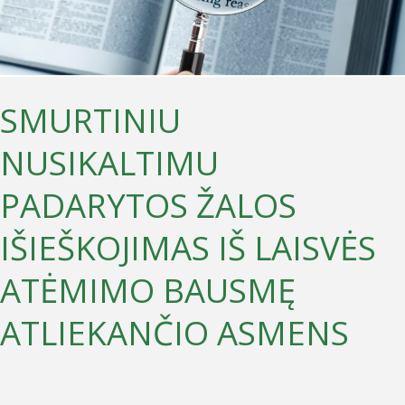
IŠ
LAISVĖS
ATĖMIMO
BAUSMĘ
SMURTINIU
ATLIEKANČIO
NUSIKALTIMU
ASMENS
PADARYTOS ŽALOS
IŠIEŠKOJIMAS IŠ LAISVĖS
ATĖMIMO BAUSMĘ
ATLIEKANČIO ASMENS