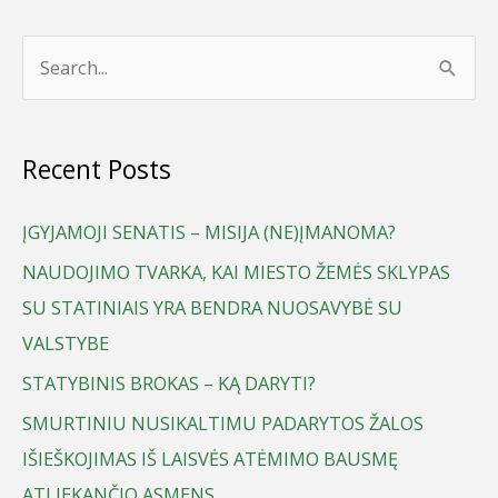
S
e
a
Recent Posts
r
c
ĮGYJAMOJI SENATIS – MISIJA (NE)ĮMANOMA?
h
NAUDOJIMO TVARKA, KAI MIESTO ŽEMĖS SKLYPAS
f
SU STATINIAIS YRA BENDRA NUOSAVYBĖ SU
o
VALSTYBE
r
STATYBINIS BROKAS – KĄ DARYTI?
:
SMURTINIU NUSIKALTIMU PADARYTOS ŽALOS
IŠIEŠKOJIMAS IŠ LAISVĖS ATĖMIMO BAUSMĘ
ATLIEKANČIO ASMENS