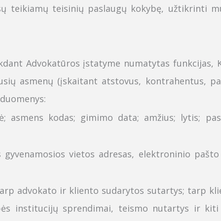
ų teikiamų teisinių paslaugų kokybę, užtikrinti mū
kdant Advokatūros įstatyme numatytas funkcijas,
ijusių asmenų
(įskaitant atstovus, kontrahentus, par
duomenys:
dė; asmens kodas; gimimo data;
amžius; lytis;
pas
s
gyvenamosios vietos adresas, elektroninio pašto 
arp advokato ir kliento sudarytos sutartys; tarp kl
ybės institucijų sprendimai, teismo nutartys ir kit