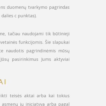
mens duomenų tvarkymo pagrindas
 dalies c punktas).
e, tačiau naudojami tik būtinieji
etainės funkcijomis. Šie slapukai
ite naudotis pagrindinėmis mūsų
 Jūsų pasirinkimus Jums aktyviai
AI
ti teisės aktai arba kai tokius
asmenų jų iniciatyva arba pagal