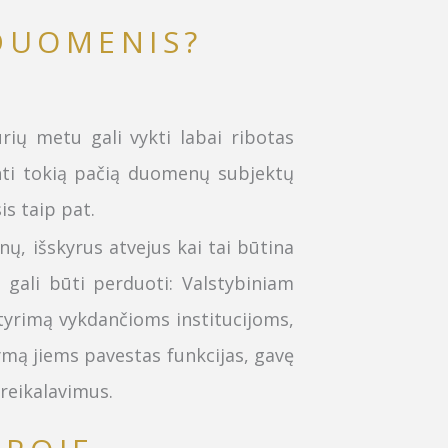
DUOMENIS?
urių metu gali vykti labai ribotas
ti tokią pačią duomenų subjektų
is taip pat.
 išskyrus atvejus kai tai būtina
 gali būti perduoti:
Valstybiniam
 tyrimą vykdančioms institucijoms,
mą jiems pavestas funkcijas, gavę
 reikalavimus.