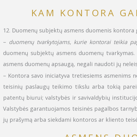
KAM KONTORA GAL
12
. Duomenų subjektų asmens duomenis kontora gal
–
duomenų tvarkytojams, kurie kontorai teikia pa
duomenų subjektų asmens duomenų tvarkymas. Vis
asmens duomenų apsaugą, negali naudoti jų neleistina
– Kontora savo iniciatyva tretiesiems asmenims 
teisinių paslaugų teikimo tikslu arba tokią par
patentų biurui;
valstybės ir savivaldybių instituc
Valstybės garantuojamos teisinės pagalbos tarnyb
jų prašymą arba siekdami kontoros ar kliento teisėt