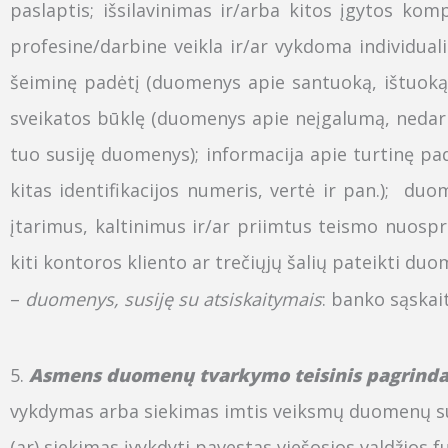
paslaptis; išsilavinimas ir/arba kitos įgytos komp
profesine/darbine veikla ir/ar vykdoma individua
šeiminę padėtį (duomenys apie santuoką, ištuoką,
sveikatos būklę (duomenys apie neįgalumą, ned
tuo susiję duomenys); informacija apie turtinę pa
kitas identifikacijos numeris, vertė ir pan.)
; duom
įtarimus, kaltinimus ir/ar priimtus teismo nuosp
kiti kontoros kliento ar trečiųjų šalių pateikti duo
–
duomenys, susiję su atsiskaitymais
: banko sąska
5.
Asmens
duomenų
tvarkymo teisinis pagrind
vykdymas arba siekimas imtis veiksmų duomenų subje
(ar) siekimas įvykdyti pavestas viešosios valdžios f