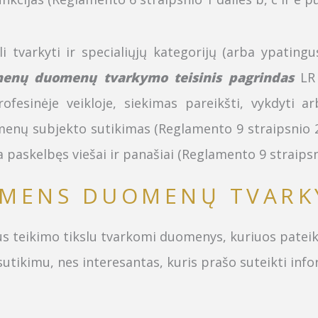
li tvarkyti ir specialiųjų kategorijų (arba ypati
smenų duomenų
tvarkymo teisinis pagrindas
LR 
fesinėje veikloje, siekimas pareikšti, vykdyti ar
omenų subjekto sutikimas (Reglamento 9 straipsnio 
skelbęs viešai ir panašiai (Reglamento 9 straipsni
ASMENS DUOMENŲ TVARK
us teikimo tikslu tvarkomi duomenys, kuriuos pateik
ikimu, nes interesantas, kuris prašo suteikti infor