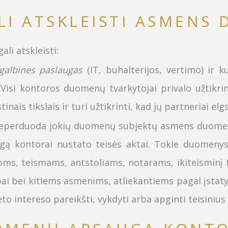
I ATSKLEISTI ASMENS 
i atskleisti:
galbines paslaugas
(IT, buhalterijos, vertimo) ir k
i kontoros duomenų tvarkytojai privalo užtikrin
is tikslais ir turi užtikrinti, kad jų partneriai elgs
neperduoda jokių duomenų subjektų asmens duomenų,
eigą kontorai nustato teisės aktai. Tokie duomenys
ijoms, teismams, antstoliams, notarams, ikiteisminį
ai bei kitiems asmenims, atliekantiems pagal įstaty
o intereso pareikšti, vykdyti arba apginti teisinius