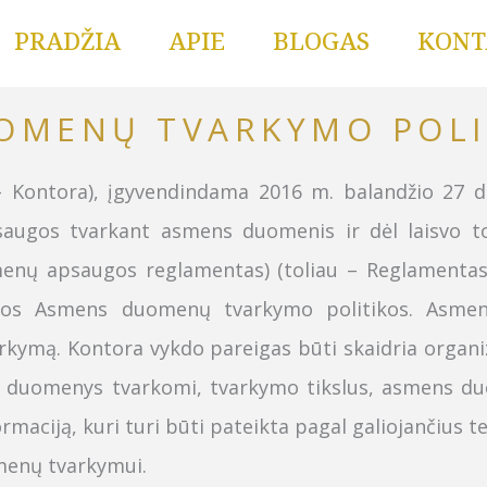
PRADŽIA
APIE
BLOGAS
KONT
OMENŲ TVARKYMO POLI
 –
K
ontora), įgyvendindama 2016 m. balandžio 27 
saugos tvarkant asmens duomenis ir dėl laisvo t
enų apsaugos reglamentas) (toliau – Reglamentas
šios Asmens duomenų tvarkymo politikos. Asme
ymą. Kontora vykdo pareigas būti skaidria organizac
ens duomenys tvarkomi, tvarkymo tikslus, asmens d
maciją, kuri turi būti pateikta pagal galiojančius te
omenų tvarkymui.