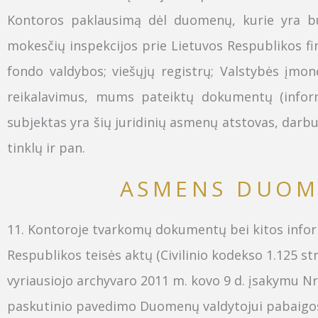
K
ontoros paklausimą dėl duomenų, kurie yra būt
mokesčių inspekcijos prie Lietuvos Respublikos fi
fondo valdybos; viešųjų registrų; Valstybės įmonė
reikalavimus, mums pateiktų dokumentų (inform
subjektas yra šių juridinių asmenų atstovas, darbuo
tinklų
ir pan.
ASMENS DUOM
11.
Kontoroje tvarkomų dokumentų bei kitos infor
Respublikos teisės aktų (Civilinio kodekso 1.125 s
vyriausiojo archyvaro
2011 m. kovo 9 d. įsakymu N
paskutinio pavedimo Duomenų valdytojui pabaigo