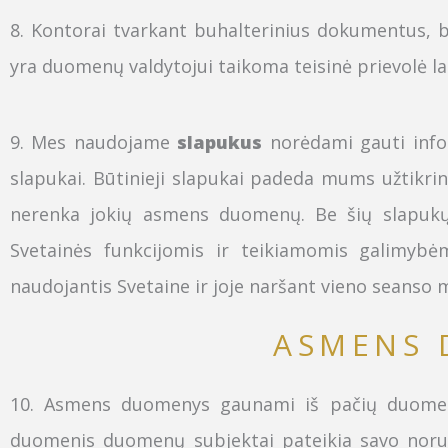
8
. Kontorai tvarkant buhalterinius dokumentus
yra duomenų valdytojui taikoma teisinė prievolė
l
9.
Mes naudojame
slapukus
norėdami gauti infor
slapukai.
Būtinieji slapukai padeda mums užtikrin
nerenka jokių asmens duomenų. Be šių slapukų
Svetainės funkcijomis ir teikiamomis galimybėm
naudojantis Svetaine ir joje naršant vieno seanso 
ASMENS 
10.
Asmens duomenys gaunami iš pačių duomenų s
duomenis duomenų subjektai pateikia savo noru.