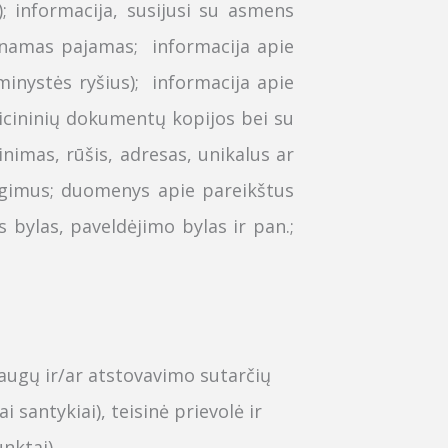
); informacija, susijusi su asmens
aunamas pajamas; informacija apie
inystės ryšius); informacija apie
dicininių dokumentų kopijos bei su
nimas, rūšis, adresas, unikalus ar
ngimus;
duomenys
apie pareikštus
 bylas, paveldėjimo bylas ir pan.;
augų ir/ar atstovavimo sutarčių
santykiai), teisinė prievolė ir
nktai).