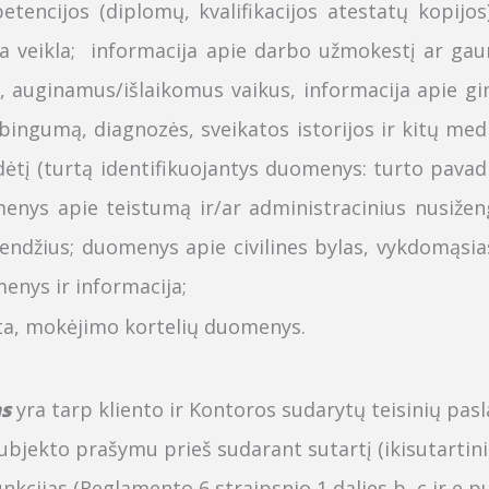
etencijos (diplomų, kvalifikacijos atestatų kopijos
lia veikla; informacija apie darbo užmokestį ar g
 auginamus/išlaikomus vaikus, informacija apie gim
arbingumą,
diagnozės,
sveikatos istorijos ir kitų me
dėtį
(turtą identifikuojantys duomenys: turto pavadi
enys apie teistumą ir/ar administracinius nusiže
rendžius;
duomenys apie civilines bylas, vykdomąsias
menys ir informacija;
ita, mokėjimo kortelių duomenys.
as
yra tarp kliento ir
K
ontoros sudarytų teisinių pasl
kto prašymu prieš sudarant sutartį (ikisutartiniai 
unkcijas (Reglamento 6 straipsnio 1 dalies b, c ir e pu