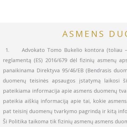
Skip
to
content
ASMENS DU
1.
Advokato Tomo Bukelio kontora (toliau
reglamentą (ES) 2016/679 dėl fizinių asmenų ap
panaikinama Direktyva 95/46/EB (Bendrasis duom
duomenų teisinės apsaugos įstatymą laikosi 
pateikiama informacija apie asmens duomenų tvark
pateikia aiškią informaciją apie tai, kokie asm
pat teisinį duomenų tvarkymo pagrindą ir kitą infor
Ši Politika taikoma tik fizinių asmenų asmens du