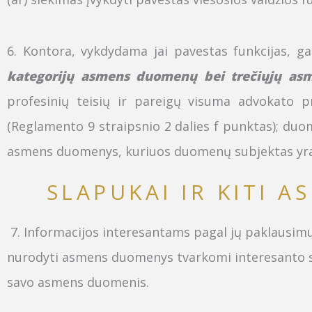
6. Kontora, vykdydama jai pavestas funkcijas, ga
kategorijų asmens duomenų
bei trečiųjų a
profesinių teisių ir pareigų visuma advokato pro
(Reglamento 9 straipsnio 2 dalies f punktas); du
asmens duomenys, kuriuos duomenų subjektas yra pa
SLAPUKAI IR KITI 
7
. Informacijos interesantams pagal jų paklausim
nurodyti asmens duomenys tvarkomi interesanto sut
savo asmens duomenis.