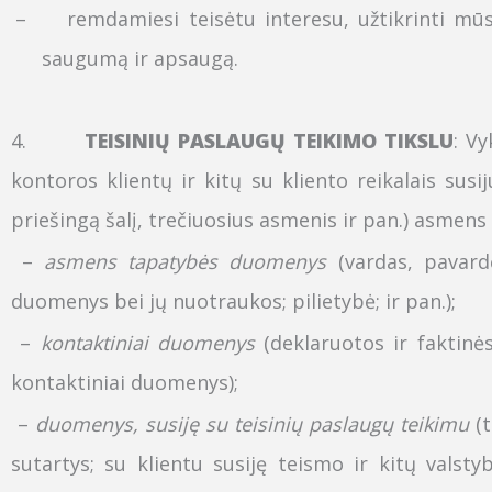
–
remdamiesi teisėtu interesu, užtikrinti mūs
saugumą ir apsaugą.
4.
TEISINIŲ PASLAUGŲ TEIKIMO TIKSLU
:
Vy
kontoros klientų ir kitų su kliento reikalais sus
priešingą šalį, trečiuosius asmenis ir pan.)
asmens 
–
asmens tapatybės duomenys
(vardas, pavar
duomenys bei jų nuotraukos
; pilietybė;
ir pan.);
–
kontaktiniai duomenys
(deklaruotos
ir faktinė
kontaktiniai duomenys
)
;
–
duomenys, susiję su teisinių paslaugų teikimu
(t
sutartys; su klientu susiję teismo ir kitų valst