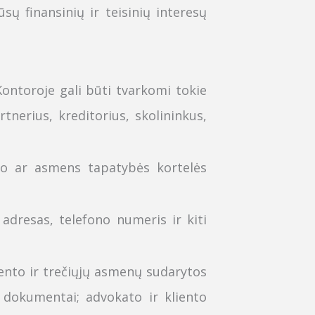
sų finansinių ir teisinių interesų
K
ontoroje gali būti tvarkomi tokie
tnerius, kreditorius, skolininkus,
o ar asmens tapatybės kortelės
adresas, telefono numeris ir kiti
iento ir trečiųjų asmenų sudarytos
i dokumentai; advokato ir kliento