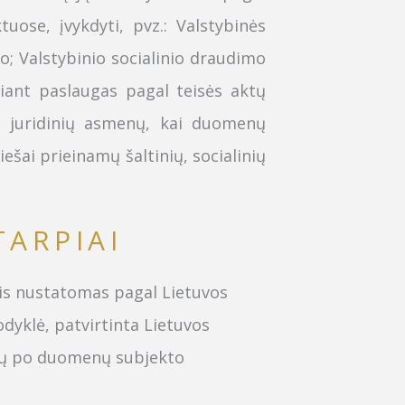
ose, įvykdyti, pvz.: Valstybinės
o; Valstybinio socialinio draudimo
ikiant paslaugas pagal teisės aktų
š juridinių asmenų, kai duomenų
 viešai prieinamų šaltinių, socialinių
ARPIAI
is nustatomas pagal Lietuvos
dyklė, patvirtinta Lietuvos
etų po duomenų subjekto