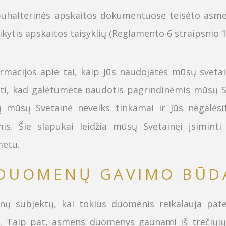
, buhalterinės apskaitos dokumentuose teisėto as
aikytis apskaitos taisyklių (Reglamento 6 straipsnio 1
macijos apie tai, kaip Jūs naudojatės mūsų svetain
ti, kad galėtumėte naudotis pagrindinėmis mūsų Sv
 mūsų Svetainė neveiks tinkamai ir Jūs negalės
is. Šie slapukai leidžia mūsų Svetainei įsiminti
metu.
DUOMENŲ GAVIMO BŪD
ubjektų, kai tokius duomenis reikalauja pateik
 Taip pat, asmens duomenys gaunami iš trečiųjų 