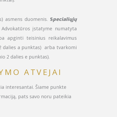
ngus) asmens duomenis.
S
pecialiųjų
Advokatūros įstatyme numatyta
ba apginti teisinius reikalavimus
2 dalies a punktas) arba tvarkomi
o 2 dalies e punktas).
YMO ATVEJAI
ia interesantai. Šiame punkte
maciją, pats savo noru pateikia