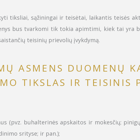
 tiksliai, sąžiningai ir teisėtai, laikantis teisė
nys bus tvarkomi tik tokia apimtimi, kiek tai yra b
aistančių teisinių prievolių įvykdymą.
MŲ ASMENS DUOMENŲ KA
O TIKSLAS IR TEISINIS
s (pvz. buhalterinės apskaitos ir mokesčių; pinigų
inimo srityse; ir pan.);