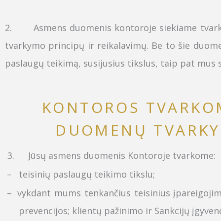
2.
Asmens duomenis kontoroje siekiame tvarkyti
tvarkymo principų ir reikalavimų. Be to šie duome
paslaugų teikimą, susijusius tikslus, taip pat mus s
KONTOROS TVARKO
DUOMENŲ TVARKYM
3.
Jūsų asmens duomenis Kontoroje tvarkome:
–
teisinių paslaugų teikimo tikslu
;
–
vykdant mums tenkančius teisinius įpareigojimu
prevencijos; klientų pažinimo ir Sankcijų įgyvend