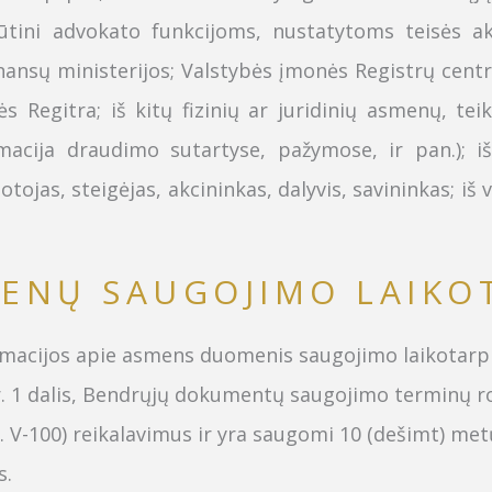
ini advokato funkcijoms, nustatytoms teisės aktu
nansų ministerijos; Valstybės įmonės Registrų centr
s Regitra; iš kitų fizinių ar juridinių asmenų, te
acija draudimo sutartyse, pažymose, ir pan.); i
tojas, steigėjas, akcininkas, dalyvis, savininkas
; iš
ENŲ SAUGOJIMO LAIKOT
macijos apie asmens duomenis saugojimo laikotarp
tr. 1 dalis, Bendrųjų dokumentų saugojimo terminų ro
r. V-100) reikalavimus ir yra saugomi 10 (dešimt) m
s.