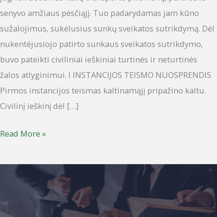
senyvo amžiaus pėsčiąjį. Tuo padarydamas jam kūno
sužalojimus, sukėlusius sunkų sveikatos sutrikdymą. Dėl
nukentėjusiojo patirto sunkaus sveikatos sutrikdymo,
buvo pateikti civiliniai ieškiniai turtinės ir neturtinės
žalos atlyginimui. I INSTANCIJOS TEISMO NUOSPRENDIS
Pirmos instancijos teismas kaltinamąjį pripažino kaltu.
Civilinį ieškinį dėl […]
Read More »
APKALTINAMASIS
NUOSPRENDIS
NEĮVYKDYTAS.