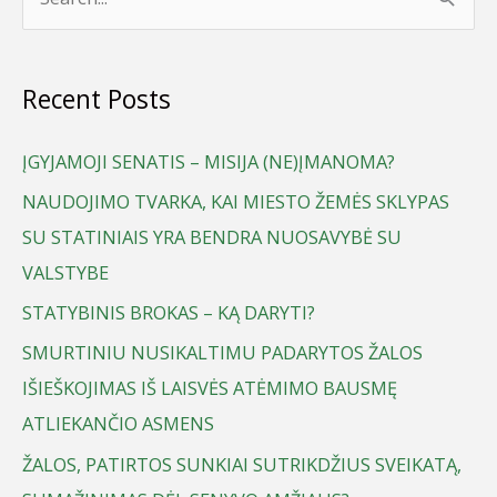
S
e
a
Recent Posts
r
c
ĮGYJAMOJI SENATIS – MISIJA (NE)ĮMANOMA?
h
NAUDOJIMO TVARKA, KAI MIESTO ŽEMĖS SKLYPAS
f
SU STATINIAIS YRA BENDRA NUOSAVYBĖ SU
o
VALSTYBE
r
STATYBINIS BROKAS – KĄ DARYTI?
:
SMURTINIU NUSIKALTIMU PADARYTOS ŽALOS
IŠIEŠKOJIMAS IŠ LAISVĖS ATĖMIMO BAUSMĘ
ATLIEKANČIO ASMENS
ŽALOS, PATIRTOS SUNKIAI SUTRIKDŽIUS SVEIKATĄ,