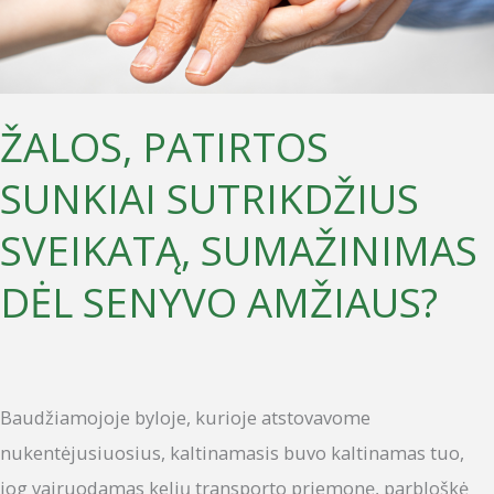
SUMAŽINIMAS
DĖL
SENYVO
AMŽIAUS?
ŽALOS, PATIRTOS
SUNKIAI SUTRIKDŽIUS
SVEIKATĄ, SUMAŽINIMAS
DĖL SENYVO AMŽIAUS?
Baudžiamojoje byloje, kurioje atstovavome
nukentėjusiuosius, kaltinamasis buvo kaltinamas tuo,
jog vairuodamas kelių transporto priemonę, parbloškė