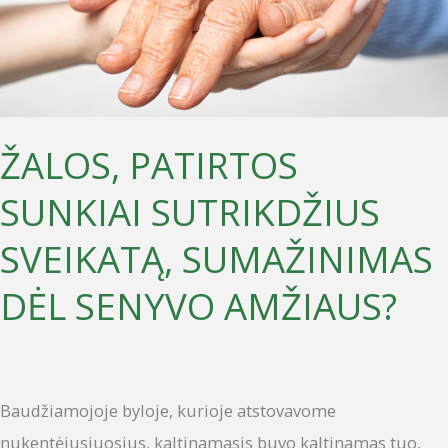
SVEIKATĄ,
SUMAŽINIMAS
DĖL
SENYVO
AMŽIAUS?
ŽALOS, PATIRTOS
SUNKIAI SUTRIKDŽIUS
SVEIKATĄ, SUMAŽINIMAS
DĖL SENYVO AMŽIAUS?
Baudžiamojoje byloje, kurioje atstovavome
nukentėjusiuosius, kaltinamasis buvo kaltinamas tuo,