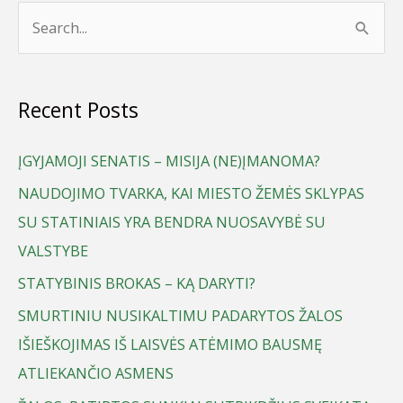
S
e
a
Recent Posts
r
c
ĮGYJAMOJI SENATIS – MISIJA (NE)ĮMANOMA?
h
NAUDOJIMO TVARKA, KAI MIESTO ŽEMĖS SKLYPAS
f
SU STATINIAIS YRA BENDRA NUOSAVYBĖ SU
o
VALSTYBE
r
STATYBINIS BROKAS – KĄ DARYTI?
:
SMURTINIU NUSIKALTIMU PADARYTOS ŽALOS
IŠIEŠKOJIMAS IŠ LAISVĖS ATĖMIMO BAUSMĘ
ATLIEKANČIO ASMENS