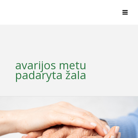
Skip
to
content
avarijos metu
padaryta žala
ŽALOS,
PATIRTOS
SUNKIAI
SUTRIKDŽIUS