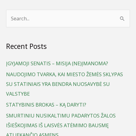
S
e
a
Recent Posts
r
c
ĮGYJAMOJI SENATIS – MISIJA (NE)ĮMANOMA?
h
NAUDOJIMO TVARKA, KAI MIESTO ŽEMĖS SKLYPAS
f
SU STATINIAIS YRA BENDRA NUOSAVYBĖ SU
o
VALSTYBE
r
STATYBINIS BROKAS – KĄ DARYTI?
:
SMURTINIU NUSIKALTIMU PADARYTOS ŽALOS
IŠIEŠKOJIMAS IŠ LAISVĖS ATĖMIMO BAUSMĘ
ATLIEKANČIO ASMENS