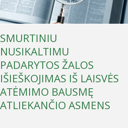
IŠ
LAISVĖS
ATĖMIMO
BAUSMĘ
SMURTINIU
ATLIEKANČIO
NUSIKALTIMU
ASMENS
PADARYTOS ŽALOS
IŠIEŠKOJIMAS IŠ LAISVĖS
ATĖMIMO BAUSMĘ
ATLIEKANČIO ASMENS